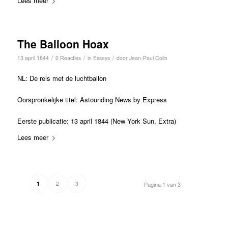
Lees meer
The Balloon Hoax
/
/
/
13 april 1844
0 Reacties
in
Essays
door
Jean-Paul Colin
NL: De reis met de luchtballon
Oorspronkelijke titel: Astounding News by Express
Eerste publicatie: 13 april 1844 (New York Sun, Extra)
Lees meer
2
3
1
Pagina 1 van 3