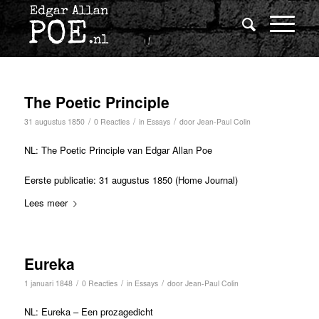
The Poetic Principle
/
/
/
31 augustus 1850
0 Reacties
in
Essays
door
Jean-Paul Colin
NL: The Poetic Principle van Edgar Allan Poe
Eerste publicatie: 31 augustus 1850 (Home Journal)
Lees meer
Eureka
/
/
/
1 januari 1848
0 Reacties
in
Essays
door
Jean-Paul Colin
NL: Eureka – Een prozagedicht