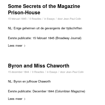
Some Secrets of the Magazine
Prison-House
/
/
/
15 februari 1845
0 Reacties
in
Essays
door
Jean-Paul Colin
NL: Enige geheimen uit de gevangenis der tijdschriften
Eerste publicatie: 15 februari 1845 (Broadway Journal)
Lees meer
Byron and Miss Chaworth
/
/
/
15 december 1844
0 Reacties
in
Essays
door
Jean-Paul Colin
NL: Byron en juffrouw Chaworth
Eerste publicatie: December 1844 (Columbian Magazine)
Lees meer