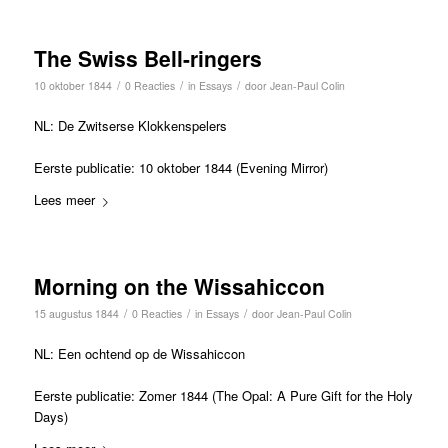
The Swiss Bell-ringers
/
/
/
10 oktober 1844
0 Reacties
in
Essays
door
Jean-Paul Colin
NL: De Zwitserse Klokkenspelers
Eerste publicatie: 10 oktober 1844 (Evening Mirror)
Lees meer
Morning on the Wissahiccon
/
/
/
15 augustus 1844
0 Reacties
in
Essays
door
Jean-Paul Colin
NL: Een ochtend op de Wissahiccon
Eerste publicatie: Zomer 1844 (The Opal: A Pure Gift for the Holy
Days)