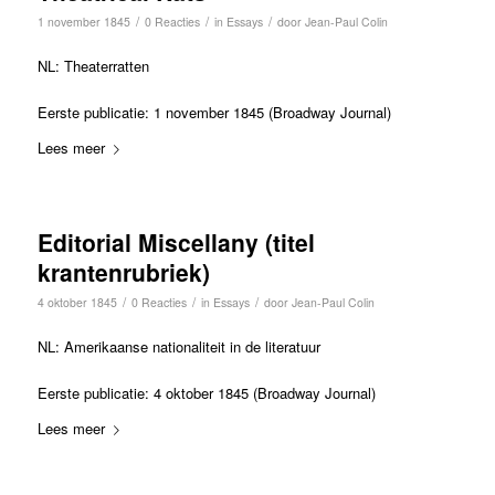
/
/
/
1 november 1845
0 Reacties
in
Essays
door
Jean-Paul Colin
NL: Theaterratten
Eerste publicatie: 1 november 1845 (Broadway Journal)
Lees meer
Editorial Miscellany (titel
krantenrubriek)
/
/
/
4 oktober 1845
0 Reacties
in
Essays
door
Jean-Paul Colin
NL: Amerikaanse nationaliteit in de literatuur
Eerste publicatie: 4 oktober 1845 (Broadway Journal)
Lees meer