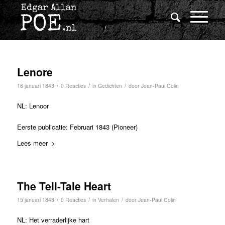
Lenore
/
/
/
16 januari 1843
0 Reacties
in
Gedichten
door
Jean-Paul Colin
NL: Lenoor
Eerste publicatie: Februari 1843 (Pioneer)
Lees meer
The Tell-Tale Heart
/
/
/
15 januari 1843
0 Reacties
in
Verhalen
door
Jean-Paul Colin
NL: Het verraderlijke hart