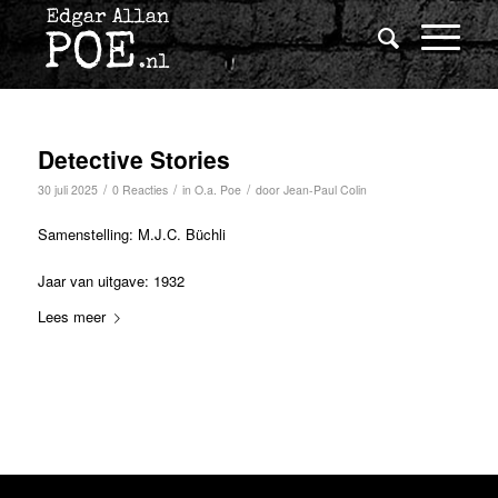
Detective Stories
/
/
/
30 juli 2025
0 Reacties
in
O.a. Poe
door
Jean-Paul Colin
Samenstelling: M.J.C. Büchli
Jaar van uitgave: 1932
Lees meer