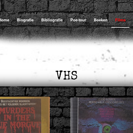
Home
Biografie
Bibliografie
Poe-tour
Boeken
Films
VHS