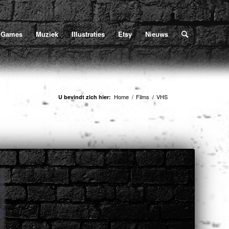
Home
/
Films
/
VHS
U bevindt zich hier:
Games
Muziek
Illustraties
Etsy
Nieuws
Home
/
Films
/
VHS
U bevindt zich hier: