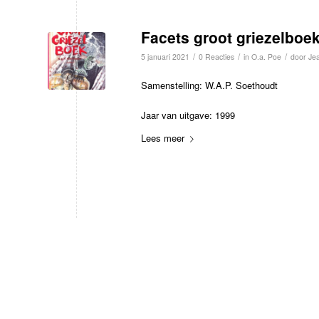
Facets groot griezelboe
/
/
/
5 januari 2021
0 Reacties
in
O.a. Poe
door
Jea
Samenstelling: W.A.P. Soethoudt
Jaar van uitgave: 1999
Lees meer