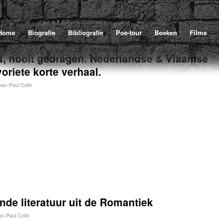
Home
Biografie
Bibliografie
Poe-tour
Boeken
Films
s, nooit gedragen. Nederlandse & Vlaamse
oriete korte verhaal.
ean-Paul Colin
nde literatuur uit de Romantiek
n-Paul Colin