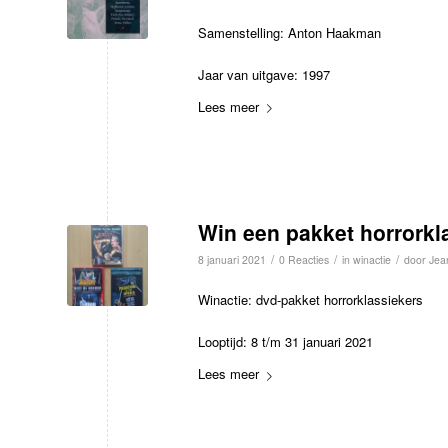
Samenstelling: Anton Haakman
Jaar van uitgave: 1997
Lees meer
Win een pakket horrorkl
/
/
/
8 januari 2021
0 Reacties
in
winactie
door
Jea
Winactie: dvd-pakket horrorklassiekers
Looptijd: 8 t/m 31 januari 2021
Lees meer