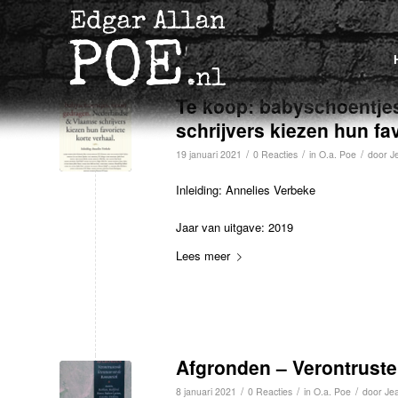
Te koop: babyschoentje
schrijvers kiezen hun fav
/
/
/
19 januari 2021
0 Reacties
in
O.a. Poe
door
J
Inleiding: Annelies Verbeke
Jaar van uitgave: 2019
Lees meer
Afgronden – Verontruste
/
/
/
8 januari 2021
0 Reacties
in
O.a. Poe
door
Jea