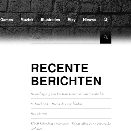
Home
/
Poe
/
2021
/
januari
U bevindt zich hier:
Games
Muziek
Illustraties
Etsy
Nieuws
RECENTE
BERICHTEN
De ondergang van het Huis Usher en andere verhalen
In Tenebris 4 – Poe in de Lage landen
Post Mortem
KNAP Schiedam presenteert: ‘Edgar Allan Poe’s gruwelijke
verhalen’