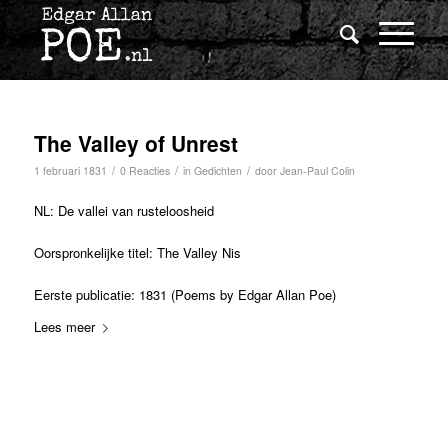
The Valley of Unrest
/
/
/
1 februari 1831
0 Reacties
in
Gedichten
door
Jean-Paul Colin
NL: De vallei van rusteloosheid
Oorspronkelijke titel: The Valley Nis
Eerste publicatie: 1831 (Poems by Edgar Allan Poe)
Lees meer