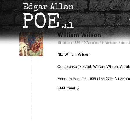
William Wilson
/
/
/
15 oktober 1839
0 Reacties
in
Verhalen
door
J
NL: William Wilson
Oorspronkelijke titel: William Wilson. A Tal
Eerste publicatie: 1839 (The Gift: A Chris
Lees meer