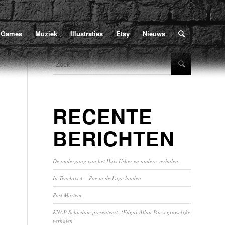
Home
/
Poe
/
1839
/
oktober
U bevindt zich hier:
Games
Muziek
Illustraties
Etsy
Nieuws
RECENTE
BERICHTEN
De ondergang van het Huis Usher en andere verhalen
In Tenebris 4 – Poe in de Lage landen
Post Mortem
KNAP Schiedam presenteert: ‘Edgar Allan Poe’s gruwelijke
verhalen’