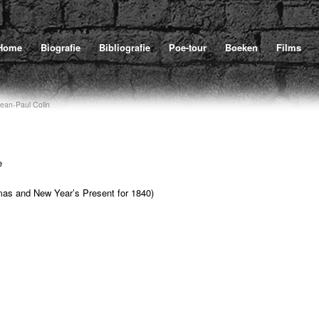
Home
Biografie
Bibliografie
Poe-tour
Boeken
Films
ean-Paul Colin
e
tmas and New Year’s Present for 1840)