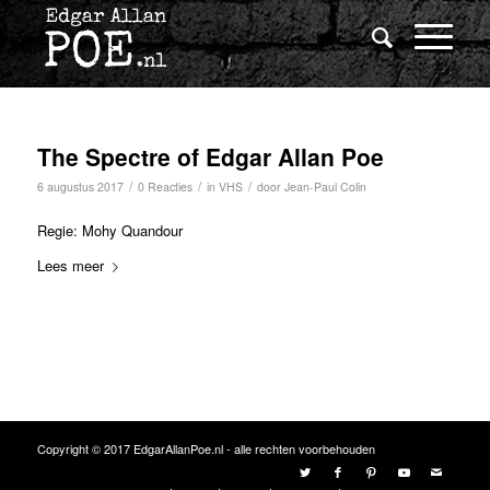
The Spectre of Edgar Allan Poe
/
/
/
6 augustus 2017
0 Reacties
in
VHS
door
Jean-Paul Colin
Regie: Mohy Quandour
Lees meer
Copyright © 2017 EdgarAllanPoe.nl - alle rechten voorbehouden