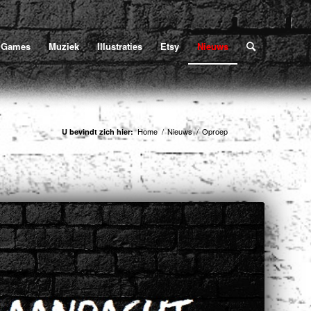
Home
/
Nieuws
/
Oproep
U bevindt zich hier:
Games
Muziek
Illustraties
Etsy
Nieuws
Home
/
Nieuws
/
Oproep
U bevindt zich hier: