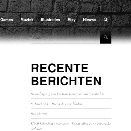
Home
/
Poe
/
1829
/
januari
U bevindt zich hier:
Games
Muziek
Illustraties
Etsy
Nieuws
RECENTE
BERICHTEN
De ondergang van het Huis Usher en andere verhalen
In Tenebris 4 – Poe in de Lage landen
Post Mortem
KNAP Schiedam presenteert: ‘Edgar Allan Poe’s gruwelijke
verhalen’