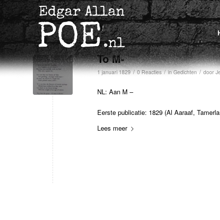
To M-
/
/
/
1 januari 1829
0 Reacties
in
Gedichten
door
J
NL: Aan M –
Eerste publicatie: 1829 (Al Aaraaf, Tamer
Lees meer