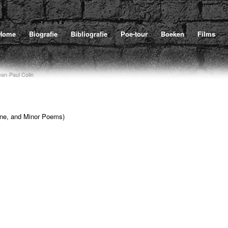
Home
Biografie
Bibliografie
Poe-tour
Boeken
Films
ean-Paul Colin
lane, and Minor Poems)