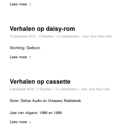
Lees meer
Verhalen op daisy-rom
/
/
/
12 december 2016
0 Reacties
in
Luisterboeken
door
Jean-Paul Colin
Stichting: Dedicon
Lees meer
Verhalen op cassette
/
/
/
6 december 2016
0 Reacties
in
Luisterboeken
door
Jean-Paul Colin
Serie: Deltas Audio en Uniepers Radioboek
Jaar van uitgave: 1986 en 1989
Lees meer