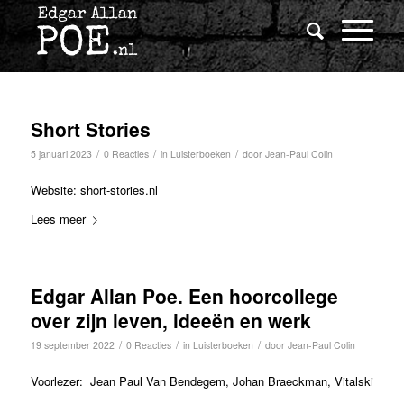
Short Stories
/
/
/
5 januari 2023
0 Reacties
in
Luisterboeken
door
Jean-Paul Colin
Website: short-stories.nl
Lees meer
Edgar Allan Poe. Een hoorcollege
over zijn leven, ideeën en werk
/
/
/
19 september 2022
0 Reacties
in
Luisterboeken
door
Jean-Paul Colin
Voorlezer: Jean Paul Van Bendegem, Johan Braeckman, Vitalski