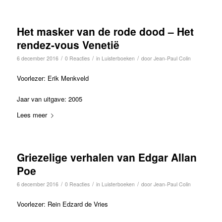
Het masker van de rode dood – Het
rendez-vous Venetië
/
/
/
6 december 2016
0 Reacties
in
Luisterboeken
door
Jean-Paul Colin
Voorlezer: Erik Menkveld
Jaar van uitgave: 2005
Lees meer
Griezelige verhalen van Edgar Allan
Poe
/
/
/
6 december 2016
0 Reacties
in
Luisterboeken
door
Jean-Paul Colin
Voorlezer: Rein Edzard de Vries