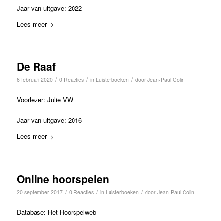
Jaar van uitgave: 2022
Lees meer
De Raaf
/
/
/
6 februari 2020
0 Reacties
in
Luisterboeken
door
Jean-Paul Colin
Voorlezer: Julie VW
Jaar van uitgave: 2016
Lees meer
Online hoorspelen
/
/
/
20 september 2017
0 Reacties
in
Luisterboeken
door
Jean-Paul Colin
Database: Het Hoorspelweb