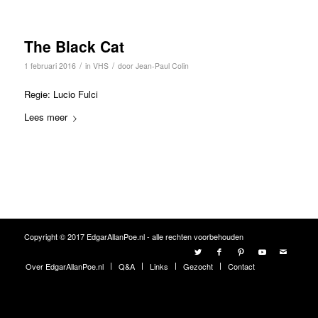
The Black Cat
/
/
1 februari 2016
in
VHS
door
Jean-Paul Colin
Regie: Lucio Fulci
Lees meer
Copyright © 2017 EdgarAllanPoe.nl - alle rechten voorbehouden
Over EdgarAllanPoe.nl
Q&A
Links
Gezocht
Contact