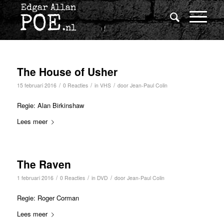
The House of Usher
/
/
/
15 februari 2016
0 Reacties
in
VHS
door
Jean-Paul Colin
Regie: Alan Birkinshaw
Lees meer
The Raven
/
/
/
1 februari 2016
0 Reacties
in
DVD
door
Jean-Paul Colin
Regie: Roger Corman
Lees meer