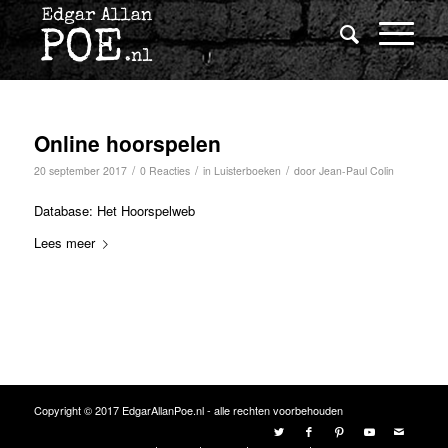
Online hoorspelen
/
/
/
20 september 2017
0 Reacties
in
Luisterboeken
door
Jean-Paul Colin
Database: Het Hoorspelweb
Lees meer
Copyright © 2017 EdgarAllanPoe.nl - alle rechten voorbehouden