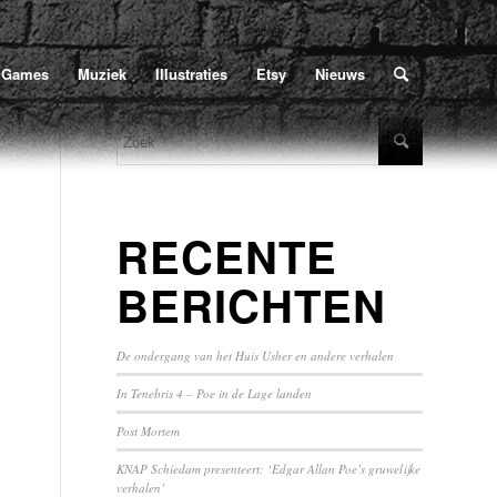
Home
/
Poe
/
2021
/
oktober
U bevindt zich hier:
Games
Muziek
Illustraties
Etsy
Nieuws
RECENTE
BERICHTEN
De ondergang van het Huis Usher en andere verhalen
In Tenebris 4 – Poe in de Lage landen
Post Mortem
KNAP Schiedam presenteert: ‘Edgar Allan Poe’s gruwelijke
verhalen’