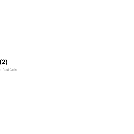
(2)
n-Paul Colin