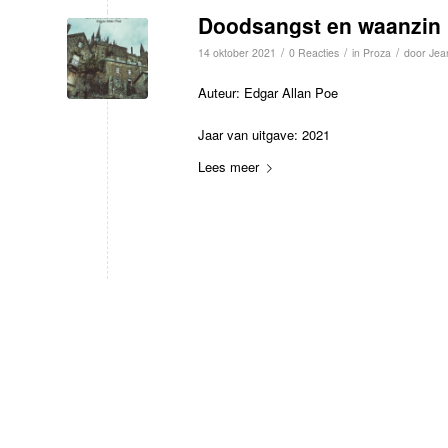
Doodsangst en waanzin
/
/
/
14 oktober 2021
0 Reacties
in
Proza
door
Jea
Auteur: Edgar Allan Poe
Jaar van uitgave: 2021
Lees meer