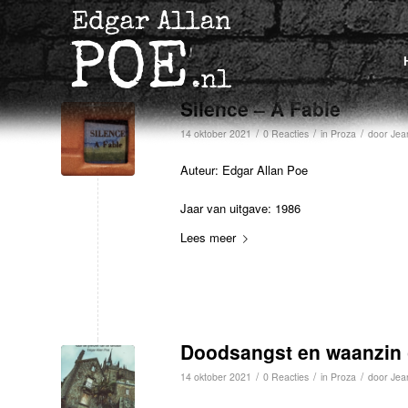
Silence – A Fable
/
/
/
14 oktober 2021
0 Reacties
in
Proza
door
Jea
Auteur: Edgar Allan Poe
Jaar van uitgave: 1986
Lees meer
Doodsangst en waanzin 
/
/
/
14 oktober 2021
0 Reacties
in
Proza
door
Jea