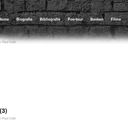
Home
Biografie
Bibliografie
Poe-tour
Boeken
Films
n-Paul Colin
(3)
n-Paul Colin