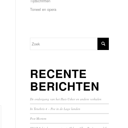
Tijdschriften
Toneel en opera
RECENTE
BERICHTEN
De ondergang van het Huis Usher en andere verhalen
In Tenebris 4 – Poe in de Lage landen
Post Mortem