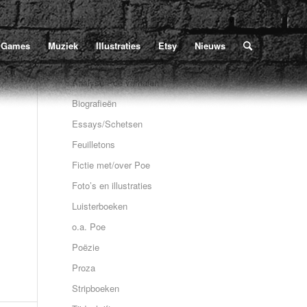
Home
/
Poe
/
Boeken
/
o.a. Poe
/
De mooiste van altijd
bevindt zich hier:
Games
Muziek
Illustraties
Etsy
Nieuws
Analyse Poe-verhalen
Biografieën
Essays/Schetsen
Feuilletons
Fictie met/over Poe
Foto’s en illustraties
Luisterboeken
o.a. Poe
Poëzie
Proza
Stripboeken