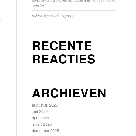
KNAP Schiedam presenteert: ‘Edgar Allan Poe’s gruwelijke
verhalen’
Hidden objects with Edgar Poe
RECENTE
REACTIES
ARCHIEVEN
augustus 2026
juni 2026
april 2026
maart 2026
december 2025