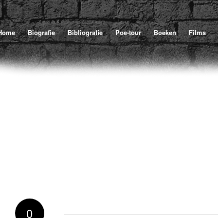
U 
Home
Biografie
Bibliografie
Poe-tour
Boeken
Films
0