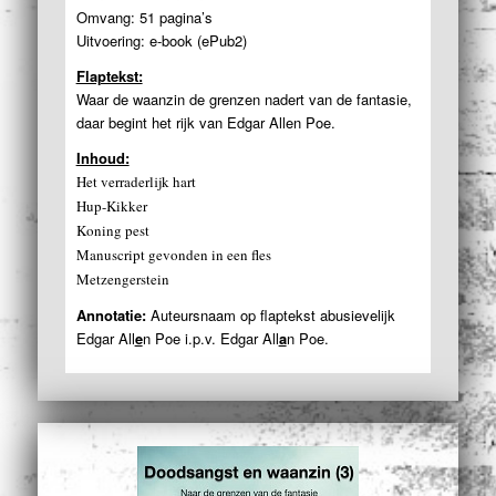
Omvang: 51 pagina’s
Uitvoering: e-book (ePub2)
Flaptekst:
Waar de waanzin de grenzen nadert van de fantasie,
daar begint het rijk van Edgar Allen Poe.
Inhoud:
Het verraderlijk hart
Hup-Kikker
Koning pest
Manuscript gevonden in een fles
Metzengerstein
Annotatie:
Auteursnaam op flaptekst abusievelijk
Edgar All
e
n Poe i.p.v. Edgar All
a
n Poe.