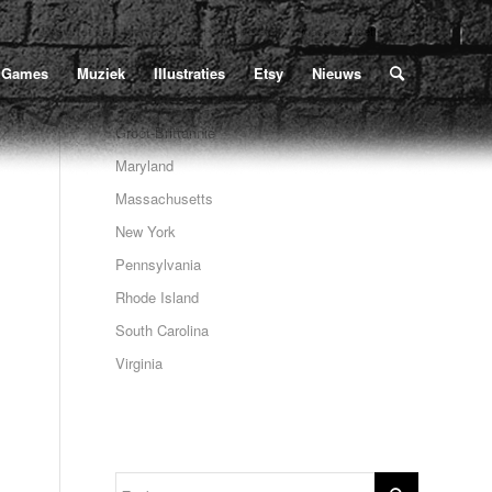
Home
/
Poe
/
Poe-tour
/
Massachusetts
/
3.2
U bevindt zich hier:
Games
Muziek
Illustraties
Etsy
Nieuws
Groot-Brittannië
Maryland
Massachusetts
New York
Pennsylvania
Rhode Island
South Carolina
Virginia