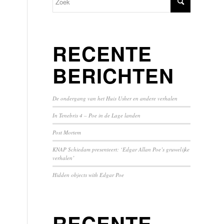
RECENTE
BERICHTEN
De ondergang van het Huis Usher en andere verhalen
In Tenebris 4 – Poe in de Lage landen
Post Mortem
KNAP Schiedam presenteert: ‘Edgar Allan Poe’s gruwelijke
verhalen’
Hidden objects with Edgar Poe
RECENTE