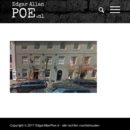
Copyright © 2017 EdgarAllanPoe.nl - alle rechten voorbehouden