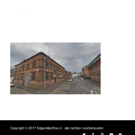
Copyright © 2017 EdgarAllanPoe.nl - alle rechten voorbehouden