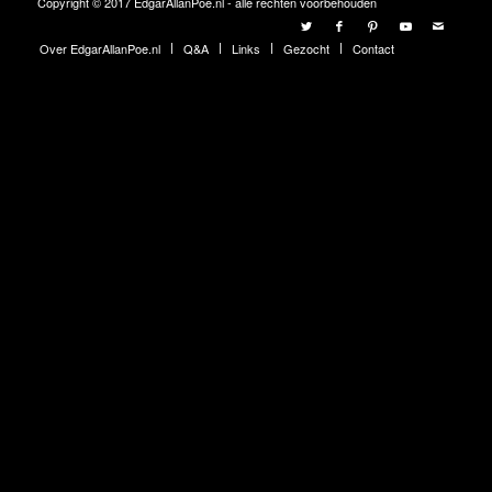
Copyright © 2017 EdgarAllanPoe.nl - alle rechten voorbehouden
Over EdgarAllanPoe.nl
Q&A
Links
Gezocht
Contact