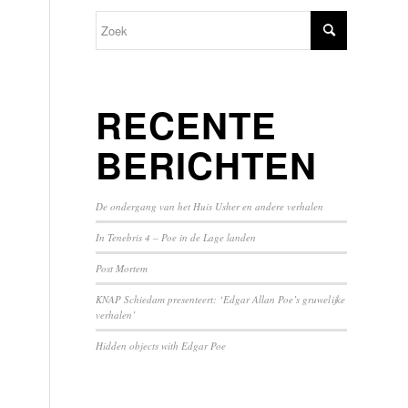
RECENTE
BERICHTEN
De ondergang van het Huis Usher en andere verhalen
In Tenebris 4 – Poe in de Lage landen
Post Mortem
KNAP Schiedam presenteert: ‘Edgar Allan Poe’s gruwelijke
verhalen’
Hidden objects with Edgar Poe