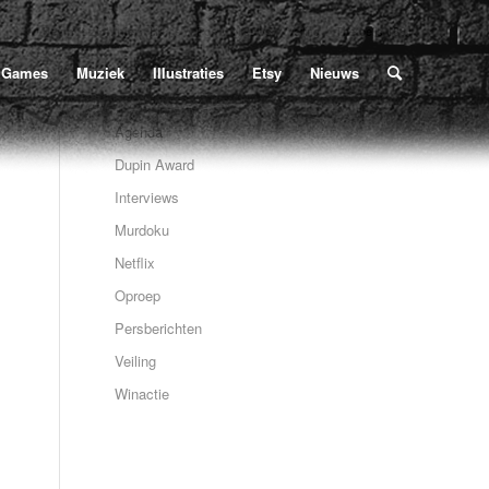
Home
/
Poe
/
Nieuws
/
Veiling
/
The bells 1881
U bevindt zich hier:
Games
Muziek
Illustraties
Etsy
Nieuws
Agenda
Dupin Award
Interviews
Murdoku
Netflix
Oproep
Persberichten
Veiling
Winactie