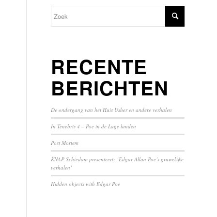
RECENTE
BERICHTEN
De ondergang van het Huis Usher en andere verhalen
In Tenebris 4 – Poe in de Lage landen
Post Mortem
KNAP Schiedam presenteert: ‘Edgar Allan Poe’s gruwelijke
verhalen’
Hidden objects with Edgar Poe