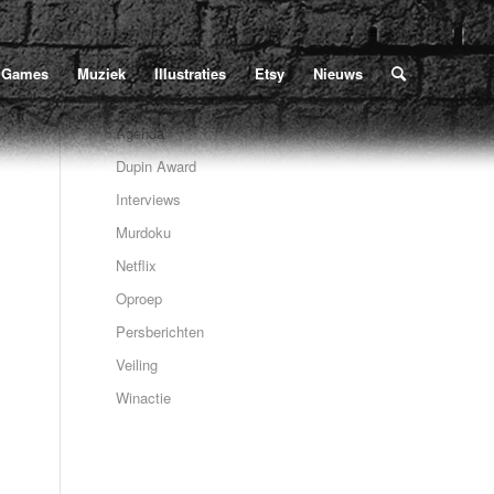
Home
/
Poe
/
Nieuws
/
Veiling
/
Le Sphinx
U bevindt zich hier:
Games
Muziek
Illustraties
Etsy
Nieuws
Agenda
Dupin Award
Interviews
Murdoku
Netflix
Oproep
Persberichten
Veiling
Winactie