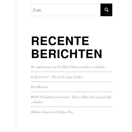
RECENTE
BERICHTEN
De ondergang van het Huis Usher en andere verhalen
In Tenebris 4 – Poe in de Lage landen
Post Mortem
KNAP Schiedam presenteert: ‘Edgar Allan Poe’s gruwelijke
verhalen’
Hidden objects with Edgar Poe