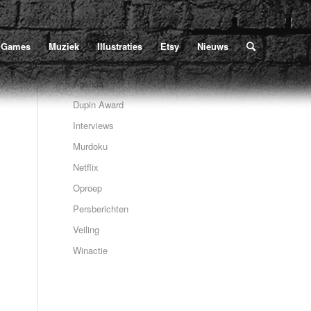
Home
/
Poe
/
Nieuws
/
Veiling
/
Jean Chieze 1966
U bevindt zich hier:
Games
Muziek
Illustraties
Etsy
Nieuws
Agenda
Dupin Award
Interviews
Murdoku
Netflix
Oproep
Persberichten
Veiling
Winactie