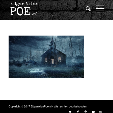
Copyright © 2017 EdgarAllanPoe.nl - alle rechten voorbehouden