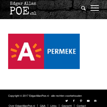
Copyright © 2017 EdgarAllanPoe.nl - alle rechten voorbehouden
Over EdgarAllanPoe.nl
Q&A
Links
Gezocht
Contact