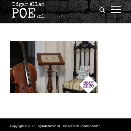
Copyright © 2017 EdgarAllanPoe.nl - alle rechten voorbehouden