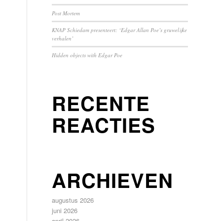
Post Mortem
KNAP Schiedam presenteert: ‘Edgar Allan Poe’s gruwelijke
verhalen’
Hidden objects with Edgar Poe
RECENTE
REACTIES
ARCHIEVEN
augustus 2026
juni 2026
april 2026