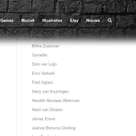
Home
/
Poe
/
Illustraties
/
Roland De Winter
/
Roland de Winter (Hopfrog1)
Games
Muziek
Illustraties
Etsy
Nieuws
Albert Hahn jr.
Billha Zussman
Corneille
Dick van Luijn
Emo Verkerk
Fred Ingram
Harry van Kruiningen
Hendrik Nicolaas Werkman
Henri van Straten
James Ensor
Jeanne Bieruma Oosting