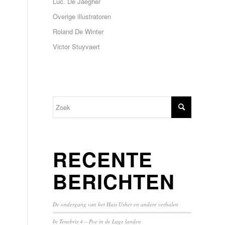
Luc. De Jaegher
Overige illustratoren
Roland De Winter
Victor Stuyvaert
RECENTE
BERICHTEN
De ondergang van het Huis Usher en andere verhalen
In Tenebris 4 – Poe in de Lage landen