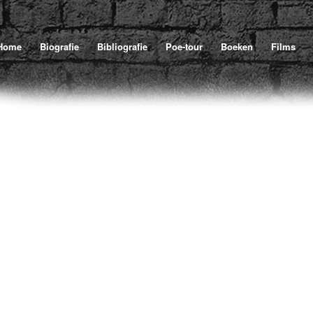
U bevindt zich hier:
Home
Biografie
Bibliografie
Poe-tour
Boeken
Films