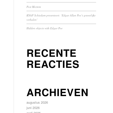
Post Mortem
KNAP Schiedam presenteert: ‘Edgar Allan Poe’s gruwelijke
verhalen’
Hidden objects with Edgar Poe
RECENTE
REACTIES
ARCHIEVEN
augustus 2026
juni 2026
april 2026