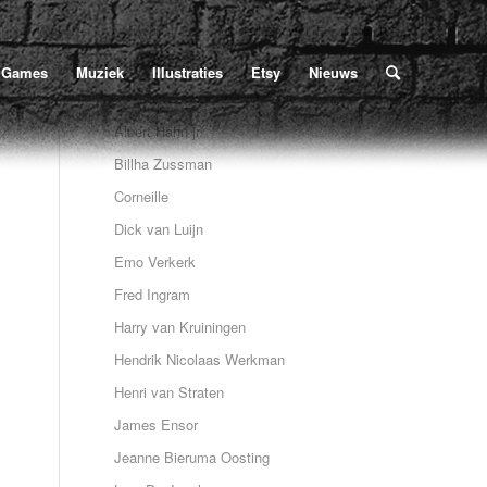
Poe
/
Illustraties
/
Overige illustratoren
/
Pieter Zandvliet (Edgar Allan Poe2)
Games
Muziek
Illustraties
Etsy
Nieuws
Albert Hahn jr.
Billha Zussman
Corneille
Dick van Luijn
Emo Verkerk
Fred Ingram
Harry van Kruiningen
Hendrik Nicolaas Werkman
Henri van Straten
James Ensor
Jeanne Bieruma Oosting