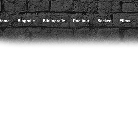
Home
/
U bevindt zich hier:
Home
Biografie
Bibliografie
Poe-tour
Boeken
Films