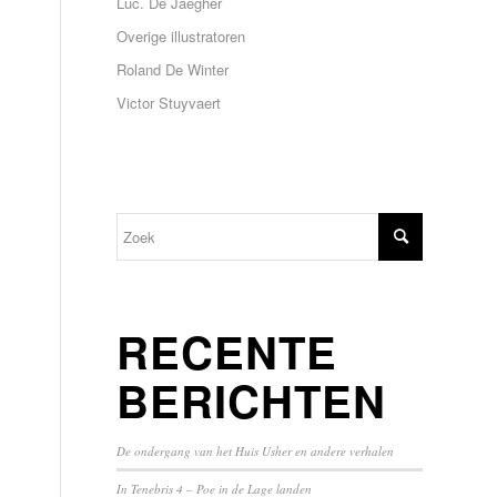
Luc. De Jaegher
Overige illustratoren
Roland De Winter
Victor Stuyvaert
RECENTE
BERICHTEN
De ondergang van het Huis Usher en andere verhalen
In Tenebris 4 – Poe in de Lage landen