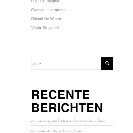
Luc. De Jaegher
Overige illustratoren
Roland De Winter
Victor Stuyvaert
RECENTE
BERICHTEN
De ondergang van het Huis Usher en andere verhalen
In Tenebris 4 – Poe in de Lage landen