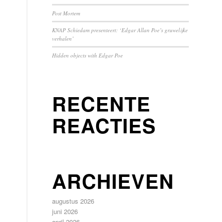
Post Mortem
KNAP Schiedam presenteert: ‘Edgar Allan Poe’s gruwelijke
verhalen’
Hidden objects with Edgar Poe
RECENTE
REACTIES
ARCHIEVEN
augustus 2026
juni 2026
april 2026