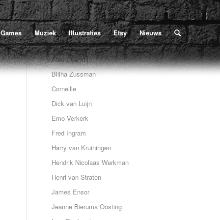
Luc. De Jaegher
/
Luc. De Jaegher (De moorden in de rue morgue2, normaal)
Games
Muziek
Illustraties
Etsy
Nieuws
Albert Hahn jr.
Billha Zussman
Corneille
Dick van Luijn
Emo Verkerk
Fred Ingram
Harry van Kruiningen
Hendrik Nicolaas Werkman
Henri van Straten
James Ensor
Jeanne Bieruma Oosting