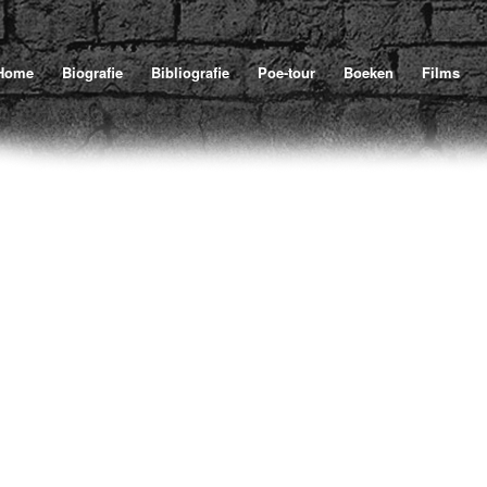
Home
/
Poe
/
Illustraties
/
U bevindt zich hier:
Home
Biografie
Bibliografie
Poe-tour
Boeken
Films