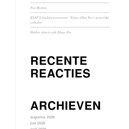
Post Mortem
KNAP Schiedam presenteert: ‘Edgar Allan Poe’s gruwelijke
verhalen’
Hidden objects with Edgar Poe
RECENTE
REACTIES
ARCHIEVEN
augustus 2026
juni 2026
april 2026