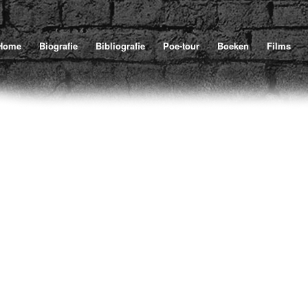
Home
/
Poe
/
Illustra
U bevindt zich hier:
Home
Biografie
Bibliografie
Poe-tour
Boeken
Films