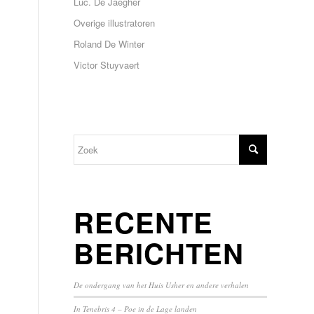
Luc. De Jaegher
Overige illustratoren
Roland De Winter
Victor Stuyvaert
RECENTE
BERICHTEN
De ondergang van het Huis Usher en andere verhalen
In Tenebris 4 – Poe in de Lage landen