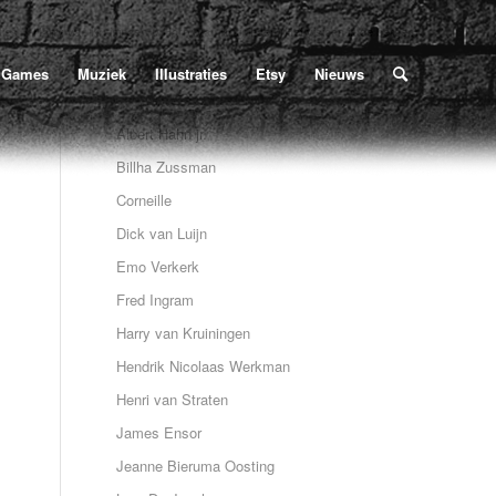
ties
/
Harry van Kruiningen
/
Harry van Kruiningen (Het visioen in de bergen)
Games
Muziek
Illustraties
Etsy
Nieuws
Albert Hahn jr.
Billha Zussman
Corneille
Dick van Luijn
Emo Verkerk
Fred Ingram
Harry van Kruiningen
Hendrik Nicolaas Werkman
Henri van Straten
James Ensor
Jeanne Bieruma Oosting