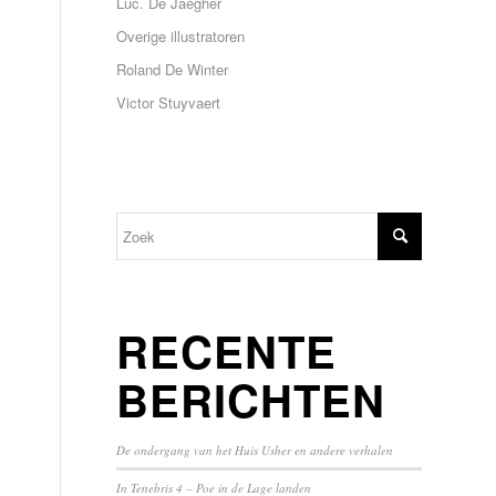
Luc. De Jaegher
Overige illustratoren
Roland De Winter
Victor Stuyvaert
RECENTE
BERICHTEN
De ondergang van het Huis Usher en andere verhalen
In Tenebris 4 – Poe in de Lage landen