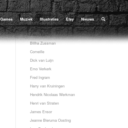
Home
/
Poe
/
Illustraties
/
Dick van Luijn
/
header Luijn
bevindt zich hier:
Games
Muziek
Illustraties
Etsy
Nieuws
Albert Hahn jr.
Billha Zussman
Corneille
Dick van Luijn
Emo Verkerk
Fred Ingram
Harry van Kruiningen
Hendrik Nicolaas Werkman
Henri van Straten
James Ensor
Jeanne Bieruma Oosting