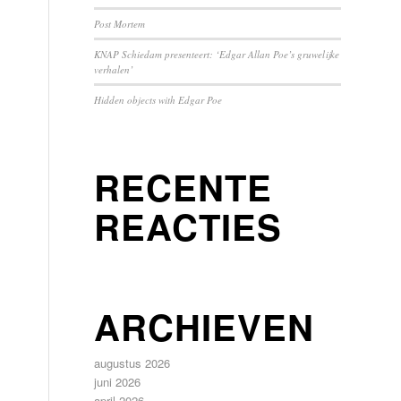
Post Mortem
KNAP Schiedam presenteert: ‘Edgar Allan Poe’s gruwelijke
verhalen’
Hidden objects with Edgar Poe
RECENTE
REACTIES
ARCHIEVEN
augustus 2026
juni 2026
april 2026