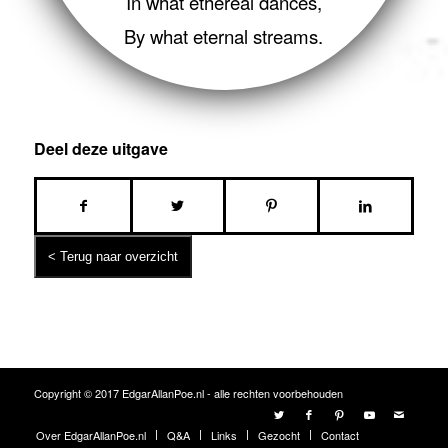
In what ethereal dances,
By what eternal streams.
Deel deze uitgave
Copyright © 2017 EdgarAllanPoe.nl - alle rechten voorbehouden
Over EdgarAllanPoe.nl
Q&A
Links
Gezocht
Contact