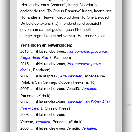
‘Het rendez-vous (Venetië)’, kreeg. Voordat het
gedicht de titel ‘To One in Paradise’ kreeg, heette het
‘To Ianthe in Heaven’ gevolgd door ‘To One Beloved’.
De beletseltekens (…) in onderstaand overzicht
geven aan dat het gedicht geen titel heeft
meegekregen binnen het verhaal ‘Het rendez-vous’.
Vertalingen en bewerkingen:
2015: … (Het rendez-vous,
Het complete proza van
Edgar Allan Poe 1
, Pantheon)
2015: … (Het rendez-vous,
Het complete proza –
deel 1
, Pantheon)
2007: … (De afspraak,
Alle verhalen
, Athenaeum-
Polak & Van Gennep, Gouden Reeks nr. 10)
2007: … (Het rendez-vous Venetië,
Verhalen
,
e
Pandora, 7
druk)
2007: … (Het rendez-vous,
Verhalen van Edgar Allan
Poe – Deel 1
,
Classic Press)
2003: … (Het rendez-vous
e
Venetië,
Verhalen
,
Pandora, 6
druk)
2003: … (Het rendez-vous Venetië,
Verhalen
,