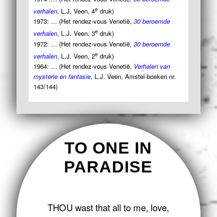
e
verhalen
, L.J. Veen, 4
druk)
1973: … (Het rendez-vous Venetië,
30 beroemde
e
verhalen
, L.J. Veen, 3
druk)
1972: … (Het rendez-vous Venetië,
30 beroemde
e
verhalen
, L.J. Veen, 2
druk)
1964: … (Het rendez-vous Venetië,
Verhalen van
mysterie en fantasie
, L.J. Veen, Amstel-boeken nr.
143/144)
TO ONE IN
PARADISE
T
HOU
wast that all to me, love,