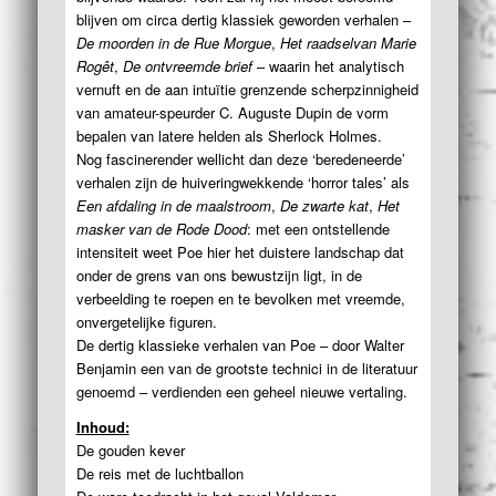
blijven om circa dertig klassiek geworden verhalen –
De moorden in de Rue Morgue
,
Het raadselvan Marie
Rogêt
,
De ontvreemde brief
– waarin het analytisch
vernuft en de aan intuïtie grenzende scherpzinnigheid
van amateur-speurder C. Auguste Dupin de vorm
bepalen van latere helden als Sherlock Holmes.
Nog fascinerender wellicht dan deze ‘beredeneerde’
verhalen zijn de huiveringwekkende ‘horror tales’ als
Een afdaling in de maalstroom
,
De zwarte kat
,
Het
masker van de Rode Dood
: met een ontstellende
intensiteit weet Poe hier het duistere landschap dat
onder de grens van ons bewustzijn ligt, in de
verbeelding te roepen en te bevolken met vreemde,
onvergetelijke figuren.
De dertig klassieke verhalen van Poe – door Walter
Benjamin een van de grootste technici in de literatuur
genoemd – verdienden een geheel nieuwe vertaling.
Inhoud:
De gouden kever
De reis met de luchtballon