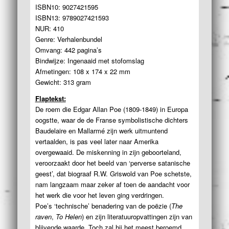
ISBN10: 9027421595
ISBN13: 9789027421593
NUR: 410
Genre: Verhalenbundel
Omvang: 442 pagina’s
Bindwijze: Ingenaaid met stofomslag
Afmetingen: 108 x 174 x 22 mm
Gewicht: 313 gram
Flaptekst:
De roem die Edgar Allan Poe (1809-1849) in Europa
oogstte, waar de de Franse symbolistische dichters
Baudelaire en Mallarmé zijn werk uitmuntend
vertaalden, is pas veel later naar Amerika
overgewaaid. De miskenning in zijn geboorteland,
veroorzaakt door het beeld van ‘perverse satanische
geest’, dat biograaf R.W. Griswold van Poe schetste,
nam langzaam maar zeker af toen de aandacht voor
het werk die voor het leven ging verdringen.
Poe’s ‘technische’ benadering van de poëzie (
The
raven
,
To Helen
) en zijn literatuuropvattingen zijn van
blijvende waarde. Toch zal hij het meest beroemd