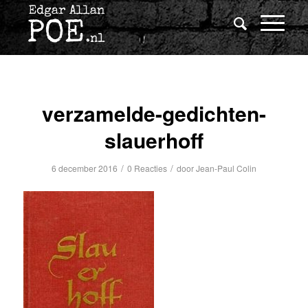
verzamelde-gedichten-
slauerhoff
/
/
6 december 2016
0 Reacties
door
Jean-Paul Colin