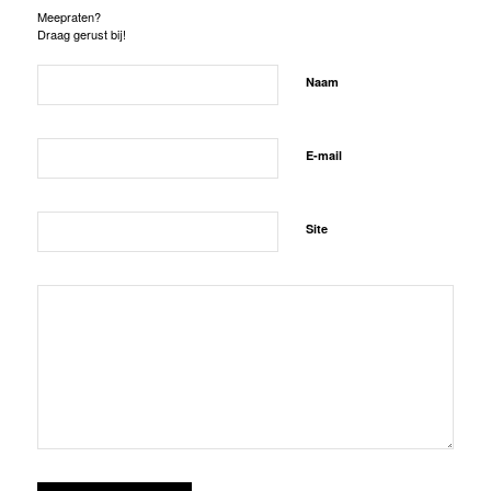
Meepraten?
Draag gerust bij!
Naam
E-mail
Site