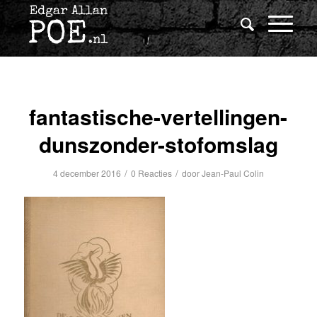
fantastische-vertellingen-
dunszonder-stofomslag
/
/
4 december 2016
0 Reacties
door
Jean-Paul Colin