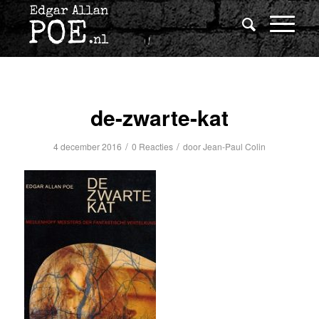
de-zwarte-kat
/
/
4 december 2016
0 Reacties
door
Jean-Paul Colin