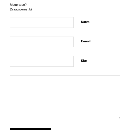
Meepraten?
Draag gerust bij!
Naam
E-mail
Site