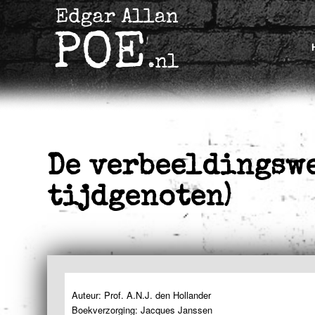
De verbeeldingswe
tijdgenoten)
Auteur: Prof. A.N.J. den Hollander
Boekverzorging: Jacques Janssen