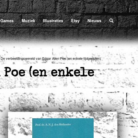
verhalen
/
De verbeeldingswereld van Edgar Allen Poe (en enkele tijdgenoten)
Games
Muziek
Illustraties
Etsy
Nieuws
De verbeeldingswereld van Edgar Allen Poe (en enkele tijdgenoten)
Poe (en enkele