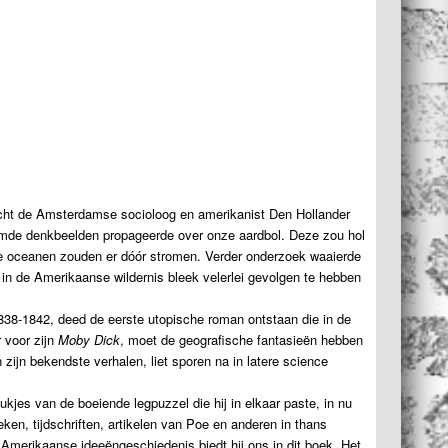
cht de Amsterdamse socioloog en amerikanist Den Hollander
emde denkbeelden propageerde over onze aardbol. Deze zou hol
de oceanen zouden er dóór stromen. Verder onderzoek waaierde
 in de Amerikaanse wildernis bleek velerlei gevolgen te hebben
1838-1842, deed de eerste utopische roman ontstaan die in de
 voor zijn
Moby Dick
, moet de geografische fantasieën hebben
zijn bekendste verhalen, liet sporen na in latere science
kjes van de boeiende legpuzzel die hij in elkaar paste, in nu
en, tijdschriften, artikelen van Poe en anderen in thans
e Amerikaanse ideeëngeschiedenis biedt hij ons in dit boek. Het