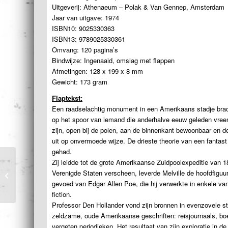
Uitgeverij: Athenaeum – Polak & Van Gennep, Amsterdam
Jaar van uitgave: 1974
ISBN10: 9025330363
ISBN13: 9789025330361
Omvang: 120 pagina’s
Bindwijze: Ingenaaid, omslag met flappen
Afmetingen: 128 x 199 x 8 mm
Gewicht: 173 gram
Flaptekst:
Een raadselachtig monument in een Amerikaans stadje bra
op het spoor van iemand die anderhalve eeuw geleden vre
zijn, open bij de polen, aan de binnenkant bewoonbaar en 
uit op onvermoede wijze. De drieste theorie van een fantast
gehad.
Zij leidde tot de grote Amerikaanse Zuidpoolexpeditie van 
Het verdrag met de
Verenigde Staten verscheen, leverde Melville de hoofdfiguur
slang
gevoed van Edgar Allen Poe, die hij verwerkte in enkele van 
fiction.
Professor Den Hollander vond zijn bronnen in evenzovele stu
zeldzame, oude Amerikaanse geschriften: reisjournaals, boek
vergeten periodieken. Het resultaat van zijn exploratie in d