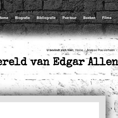
Home
/
Analyse Poe-
U bevindt zich hier:
Home
Biografie
Bibliografie
Poe-tour
Boeken
Films
Home
/
Analyse Poe-verhalen
/
U bevindt zich hier:
reld van Edgar Allen 