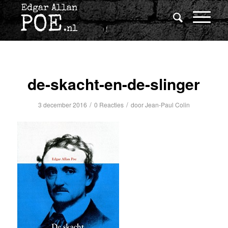
de-skacht-en-de-slinger
/
/
3 december 2016
0 Reacties
door
Jean-Paul Colin