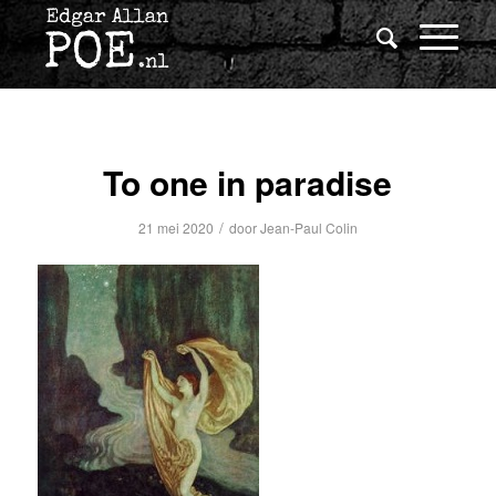
To one in paradise
/
21 mei 2020
door
Jean-Paul Colin