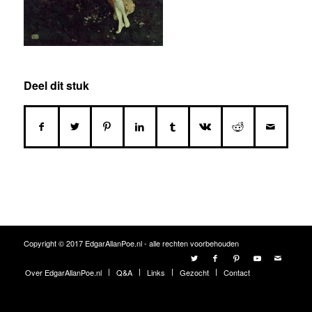
Deel dit stuk
Copyright © 2017 EdgarAllanPoe.nl - alle rechten voorbehouden
Over EdgarAllanPoe.nl
Q&A
Links
Gezocht
Contact