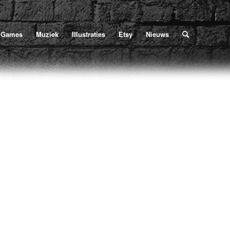
Home
/
Poe
/
The Raven
/
the-raven-ijdoornpers
U bevindt zich hier:
Games
Muziek
Illustraties
Etsy
Nieuws