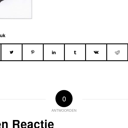
tuk
0
ANTWOORDEN
en Reactie