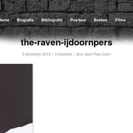
Home
Biografie
Bibliografie
Poe-tour
Boeken
Films
the-raven-ijdoornpers
/
/
5 december 2016
0 Reacties
door
Jean-Paul Colin