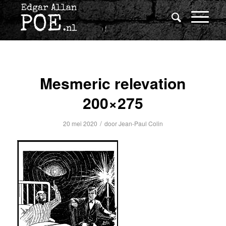
Mesmeric relevation
200×275
/
20 mei 2020
door
Jean-Paul Colin