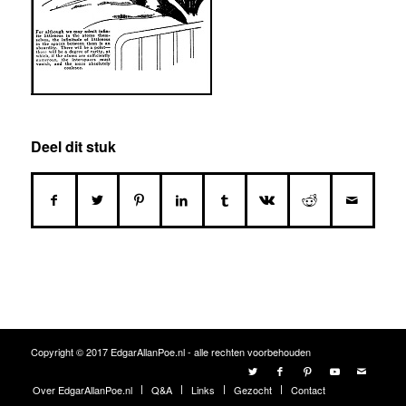
Deel dit stuk
Copyright © 2017 EdgarAllanPoe.nl - alle rechten voorbehouden
Over EdgarAllanPoe.nl
Q&A
Links
Gezocht
Contact