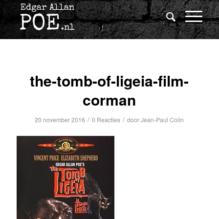
the-tomb-of-ligeia-film-
corman
/
/
20 november 2016
0 Reacties
door
Jean-Paul Colin