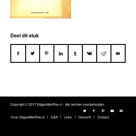
Deel dit stuk
Copyright © 2017 EdgarAllanPoe.nl - alle rechten voorbehouden
Over EdgarAllanPoe.nl
Q&A
Links
Gezocht
Contact