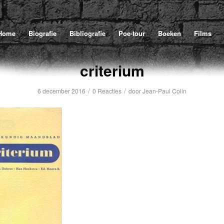
U bev
Home
Biografie
Bibliografie
Poe-tour
Boeken
Films
criterium
/
/
6 december 2016
0 Reacties
door
Jean-Paul Colin