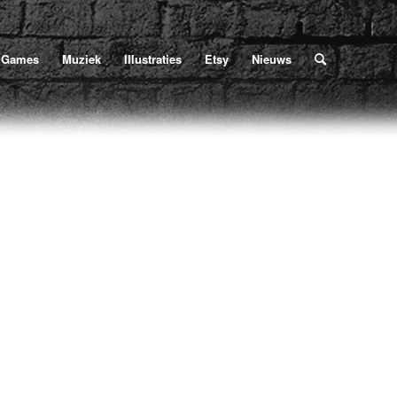
Home
/
Poe
/
Letterkundig maandblad Criterium
/
criterium
indt zich hier:
Games
Muziek
Illustraties
Etsy
Nieuws