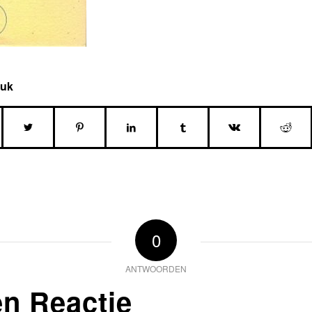
tuk
0
ANTWOORDEN
en Reactie