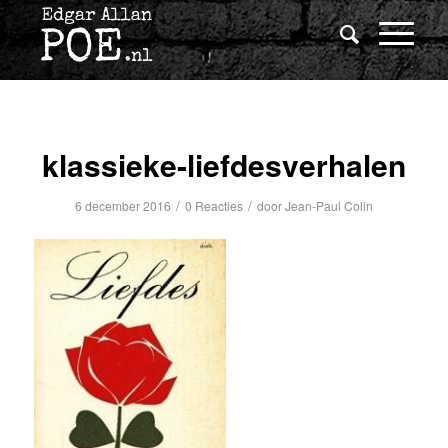
klassieke-liefdesverhalen
/
/
6 december 2016
0 Reacties
door
Jean-Paul Colin