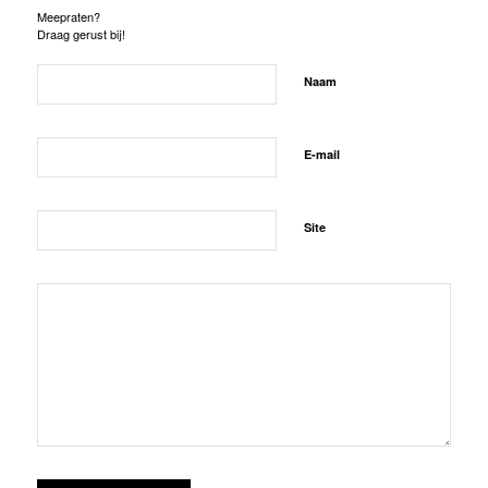
Meepraten?
Draag gerust bij!
Naam
E-mail
Site