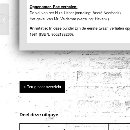
Opgenomen Poe-verhalen:
De val van het Huis Usher (vertaling: André Noorbeek)
The Poetic Principle
Het geval van Mr. Valdemar (vertaling: Havank)
van Edgar Allan Poe
Annotatie:
In deze bundel zijn de eerste twaalf verhalen o
1981 (ISBN: 9062133266).
Deel deze uitgave