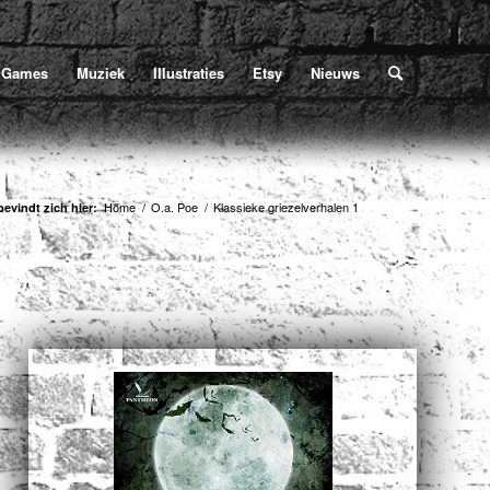
Home
/
O.a. Poe
/
Klassieke griezelverhalen 1
U bevindt zich hier:
Games
Muziek
Illustraties
Etsy
Nieuws
Home
/
O.a. Poe
/
Klassieke griezelverhalen 1
bevindt zich hier: