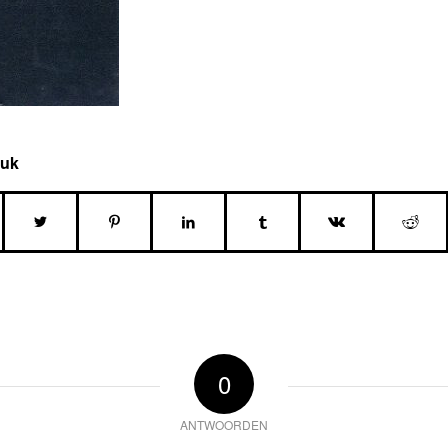
tuk
0
ANTWOORDEN