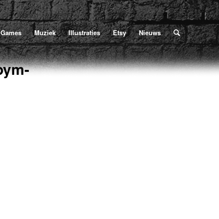
thur Gordon Pym
/
het-reisverhaal-van-arthur-gordon-pym-zonder-stofomslag
Games
Muziek
Illustraties
Etsy
Nieuws
pym-