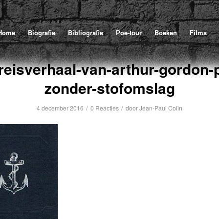
Home
/
Poe
/
Het reisverhaal van Ar
U bevindt zich hier:
Home
Biografie
Bibliografie
Poe-tour
Boeken
Films
-reisverhaal-van-arthur-gordon-
zonder-stofomslag
/
/
4 december 2016
0 Reacties
door
Jean-Paul Colin