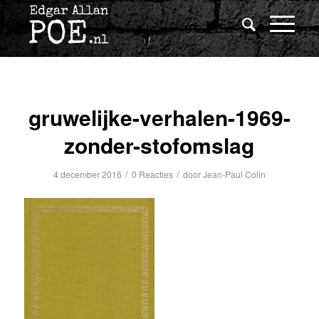
gruwelijke-verhalen-1969-
zonder-stofomslag
/
/
4 december 2016
0 Reacties
door
Jean-Paul Colin