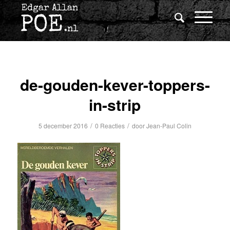
de-gouden-kever-toppers-
in-strip
/
/
5 december 2016
0 Reacties
door
Jean-Paul Colin