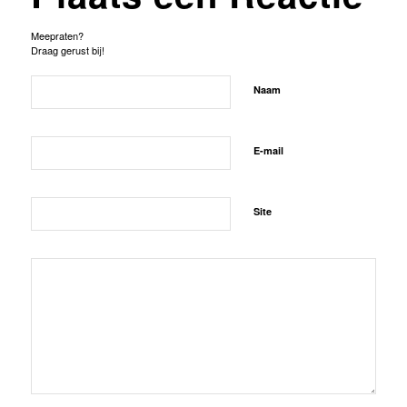
Meepraten?
Draag gerust bij!
Naam
E-mail
Site